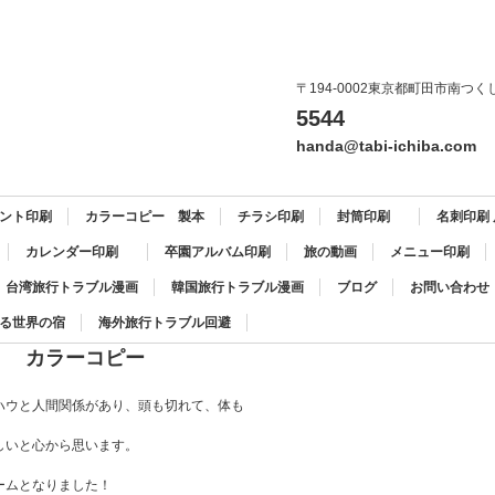
〒194-0002東京都町田市南つくし野
5544
handa@tabi-ichiba.com
ント印刷
カラーコピー 製本
チラシ印刷
封筒印刷
名刺印刷
カレンダー印刷
卒園アルバム印刷
旅の動画
メニュー印刷
台湾旅行トラブル漫画
韓国旅行トラブル漫画
ブログ
お問い合わせ
る世界の宿
海外旅行トラブル回避
！ カラーコピー
ハウと人間関係があり、頭も切れて、体も
しいと心から思います。
ームとなりました！