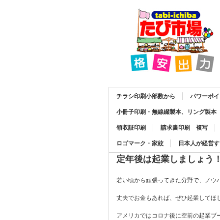
チラシ印刷小部数から
パワーポイ
小冊子印刷・無線綴製本、リング製本
領収証印刷
請求書印刷 複写
ロゴマーク・家紋
日本人が経営す
定年後は起業しましょう
若い頃から頑張ってきた分野で、ノウ
丈夫でお金もあれば、ぜひ起業してほ
アメリカではコロナ後に空前の起業ブ