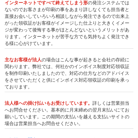
インターネットですべて終えてしまう形
の発注システムでは
ないのでお客さまが印刷の事をあまり詳しなくても担当者と
直接お会いしていろいろ相談しながら発注できるので出来上
がった領収証がお客様がイメージした仕上りと大きくイメー
ジが変わって後悔する事がほとんどないというメリットがあ
ります。インターネットが苦手な方でも気持ちよく発注でき
る様に心がけています。
主なお客様が法人
の場合はこんな事が起きると会社の存続に
関わります。弊社では、何社かのインボイス制度対応領収証
を制作印刷いたしましたので、対応の仕方などのアドバイス
をさせていただくと供にインボイス対応領収証の印刷を承っ
ております。
法人様への掛け払いもお受けしています。
詳しくは営業担当
へお問合せください。基本的に月末締めの翌月末払いにてお
願いしています。この期間の支払いを越える支払いサイトの
場合は営業担当へお問合せください。