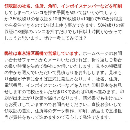
領収証の社名、住所、角印、インボイスナンバーなどを印刷
してしまってハンコを押す手間を省いてはいかがでしょう
か？50枚綴りの領収証を10冊(50枚綴り×10冊)で500枚分程度
から発注できるので1年以上使う事ができます。50枚綴りの領
収証に3種類のハンコを押すだけでも1日以上時間がかかって
しまうと思います。ぜひ一考してみては？
弊社は東京港区新橋で営業しています
。
ホームページのお問
い合わせフォームからメールいただければ、折り返しご都合
の良い時間を決めて御社にお伺いいたします。見本の領収証
の中から選んでいただいて見積もりをお出しします。見積も
り金額が予算に合えば正式に発注となります。社名、住所、
電話番号、インボイスナンバーなどを入れた印刷見本をお見
せしますので校正をいただきOKであれば印刷へ進みます。印
刷が出来上がり次第お届けとなります。請求書でも掛け払い
もお受けしていますのでお問合せください。直接お会いして
領収証の選別、住所等のデータ制作、印刷、納品まで直接担
当が責任をもって進めますので安心して発注できます。