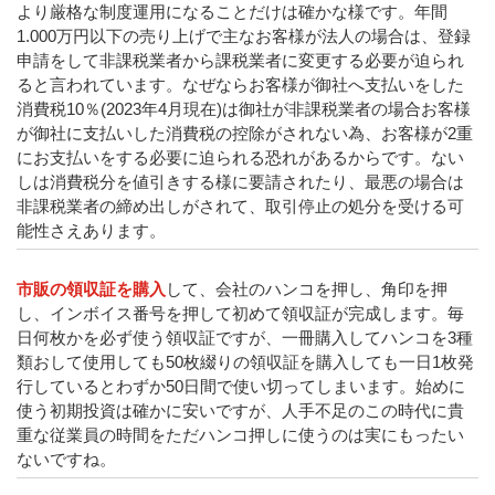
より厳格な制度運用になることだけは確かな様です。年間
1.000万円以下の売り上げで主なお客様が法人の場合は、登録
申請をして非課税業者から課税業者に変更する必要が迫られ
ると言われています。なぜならお客様が御社へ支払いをした
消費税10％(2023年4月現在)は御社が非課税業者の場合お客様
が御社に支払いした消費税の控除がされない為、お客様が2重
にお支払いをする必要に迫られる恐れがあるからです。ない
しは消費税分を値引きする様に要請されたり、最悪の場合は
非課税業者の締め出しがされて、取引停止の処分を受ける可
能性さえあります。
市販の領収証を購入
して、会社のハンコを押し、角印を押
し、インボイス番号を押して初めて領収証が完成します。毎
日何枚かを必ず使う領収証ですが、一冊購入してハンコを3種
類おして使用しても50枚綴りの領収証を購入しても一日1枚発
行しているとわずか50日間で使い切ってしまいます。始めに
使う初期投資は確かに安いですが、人手不足のこの時代に貴
重な従業員の時間をただハンコ押しに使うのは実にもったい
ないですね。