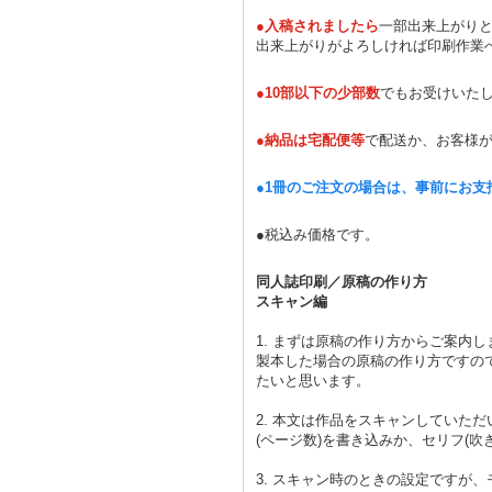
●入稿されましたら
一部出来上がり
出来上がりがよろしければ印刷作業
●10部以下の少部数
でもお受けいた
●納品は宅配便等
で配送か、お客様
●1冊のご注文の場合は、事前にお
●税込み価格です。
同人誌印刷／原稿の作り方
スキャン編
1. まずは原稿の作り方からご案内
製本した場合の原稿の作り方ですの
たいと思います。
2. 本文は作品をスキャンしていた
(ページ数)を書き込みか、セリフ(
3. スキャン時のときの設定ですが