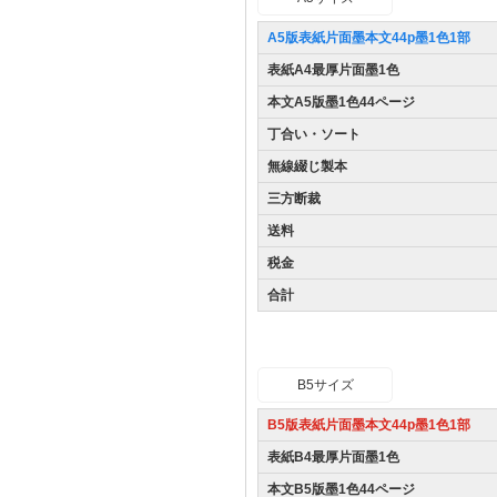
A5版表紙片面墨本文44p墨1色
1部
表紙A4最厚片面墨1色
本文A5版墨1色44ページ
丁合い・ソート
無線綴じ製本
三方断裁
送料
税金
合計
B5サイズ
B5版表紙片面墨本文44p墨1色
1部
表紙B4最厚片面墨1色
本文B5版墨1色44ページ