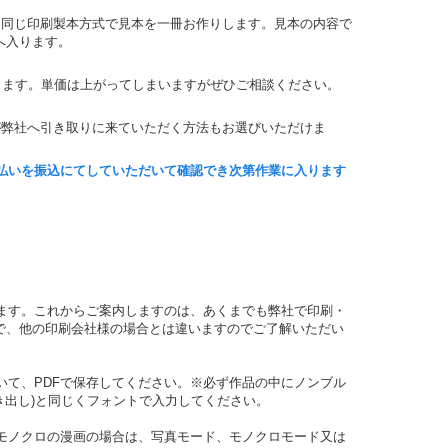
と同じ印刷製本方式で見本を一冊お作りします。見本の内容で
へ入ります。
します。単価は上がってしまいますがぜひご相談ください。
が弊社へ引き取りに来ていただく方法もお選びいただけま
支払いを振込にてしていただいて確認でき次第作業に入ります
します。これからご案内しますのは、あくまでも弊社で印刷・
で、他の印刷会社様の場合とは違いますのでご了解いただい
だいて、PDFで保存してください。※必ず作品の中にノンブル
吹き出し)と同じくフォントで入力してください。
、モノクロの漫画の場合は、写真モード、モノクロモード又は