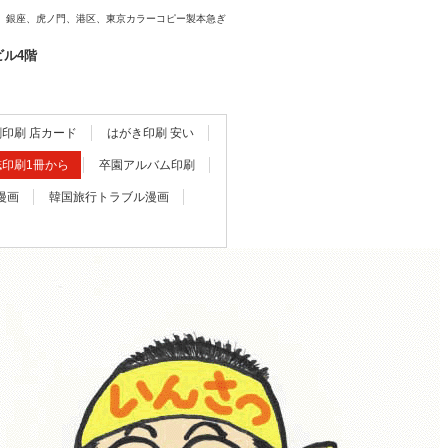
、銀座、虎ノ門、港区、東京カラーコピー製本急ぎ
ビル4階
印刷 店カード
はがき印刷 安い
誌印刷1冊から
卒園アルバム印刷
漫画
韓国旅行トラブル漫画