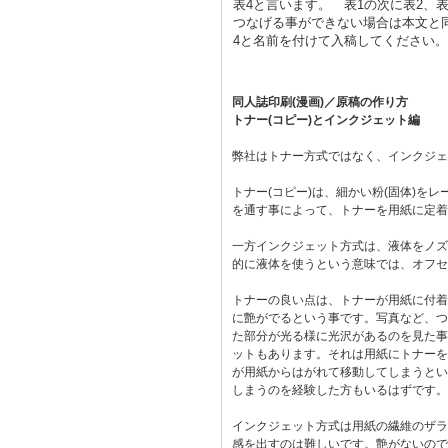
表4と言います。 表1の次に表2、
つなげる事ができない場合は本文と同
4と名前を付けて入稿してください
同人誌印刷(漫画)／原稿の作り方
トナー(コピー)とインクジェット編
弊社はトナー方式ではなく、インクジェ
トナー(コピー)は、細かい粉(固体)を
を通す事によって、トナーを用紙に定着
一方インクジェット方式は、液体をノズ
的に液体を使うという意味では、オフセ
トナーの良い点は、トナーが用紙に付着
に艶がでるという事です。写真など、つ
た部分が光る様に光沢があるのを見た事
ットもあります。それは用紙にトナーを
が用紙からはがれて移動してしまうとい
しまうのを経験した方もいるはずです。
インクジェット方式は用紙の繊維のザラ
感を出すのは難しいです。艶がないので