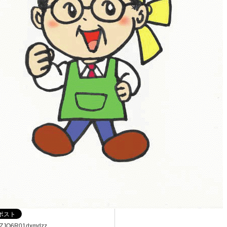
dZJQ6R01dxmdzz