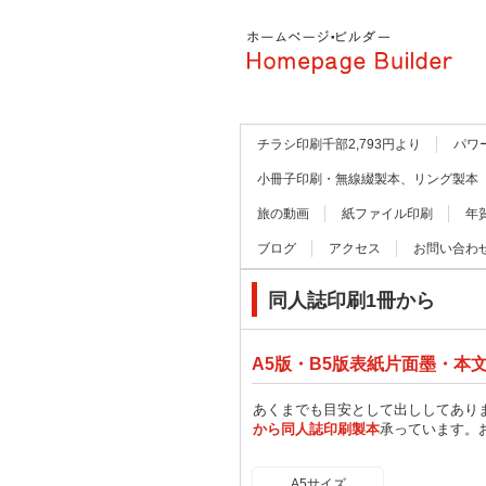
チラシ印刷千部2,793円より
パワ
小冊子印刷・無線綴製本、リング製本
旅の動画
紙ファイル印刷
年
ブログ
アクセス
お問い合わ
同人誌印刷1冊から
A5版・B5版表紙片面墨・本
あくまでも目安として出ししてあり
から同人誌印刷製本
承っています。
A5サイズ