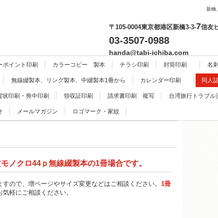
新橋
7
〒105-0004東京都港区新橋3-3-
信友
03-3507-0988
handa@tabi-ichiba.com
ーポイント印刷
カラーコピー 製本
チラシ印刷
封筒印刷
名刺
無線綴製本、リング製本、中綴製本1冊から
カレンダー印刷
同人
賀状印刷・喪中印刷
領収証印刷
請求書印刷 複写
台湾旅行トラブル
せ
メールマガジン
ロゴマーク・家紋
文モノクロ44ｐ無線綴製本の1冊場合です。
ますので、増ページやサイズ変更などはご相談ください。
1冊
お気軽にご相談ください。