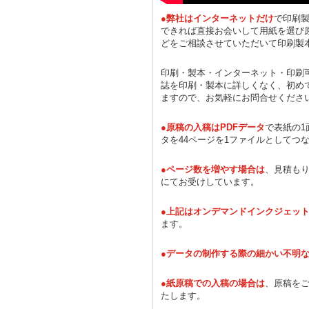
●弊社はインターネットだけ
で印刷
できれば直接お会いして用紙を選び
どをご相談させていただいて印刷製
印刷・製本・インターネット・印刷
誌を印刷・製本に詳しくなく、初め
ますので、お気軽にお問合せくださ
●原稿の入稿はPDFデータ
で表紙の1
タを44ページを1ファイルとしてつ
●ページ数を増やす場合は
、見積も
にてお受けしています。
●上記はオンデマンドインクジェッ
ます。
●データの制作する際の細かい不明
●紙原稿での入稿の場合は
、原稿をご
たします。