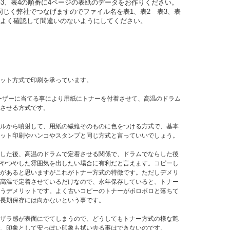
表3、表4の順番に4ページの表紙のデータをお作りください。
じく弊社でつなげますのでファイル名を表1、表2 表3、表
。よく確認して間違いのないようにしてください。
ット方式で印刷を承っています。
レーザーに当てる事により用紙にトナーを付着させて、高温のドラム
させる方式です。
ルから噴射して、用紙の繊維そのものに色をつける方式で、基本
ット印刷やハンコやスタンプと同じ方式と言っていいでしょう。
した後、高温のドラムで定着させる関係で、ドラムでならした後
やつやした雰囲気を出したい場合に有利だと言えます。コピーし
があると思いますがこれがトナー方式の特徴です。ただしデメリ
高温で定着させているだけなので、永年保存していると、トナー
うデメリットです。よく古いコピーのトナーがボロボロと落ちて
長期保存には向かないという事です。
ザラ感が表面にでてしまうので、どうしてもトナー方式の様な艶
、印象として安っぽい印象も拭い去る事はできないのです。