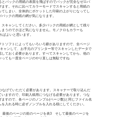
するとバックの用紙の表面を飛ばすのでバックが完全なゼロパ
びます。それに比べてカラーモードでスキャンすると用紙の
ってしまい、全体的にボケットした印刷の上がりになってし
がバックの用紙の網が気になります。
、スキャンしてください。多少バックの用紙が網として残り
しまうのでさほど気になりません。モノクロもカラーも
ければよいと思います。
フトソフトによってもいろいろ癖がありますので、全ページ
スキャンして、お手元のプリンター等でスキャンしたデータで
認しておく必要があります。すべてスキャンしてから、他の
かっても一度全ページのやり直しは無駄ですね
ルをつなげていただく必要があります。スキャナーで取り込んだ
れていますので、印刷入稿用につなげる必要があります。つな
ますので、各ページのノンブル(ページ数)と同じファイル名
ムを入れる時に必ずノンブルを入れる様にしてください。
表2 最後のページの前のページを表3 そして最後のページを