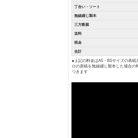
丁合い・ソート
無線綴じ製本
三方断裁
送料
税金
合計
●上記の料金はA5・B5サイズの表
ロの原稿を無線綴じ製本した場合の
つきます