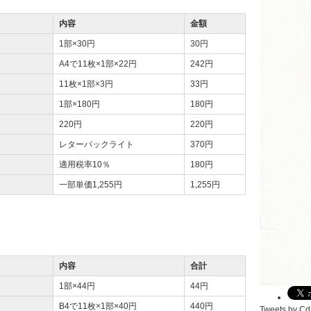
内容
金額
1部×30円
30円
A4で11枚×1部×22円
242円
11枚×1部×3円
33円
1部×180円
180円
220円
220円
レターパックライト
370円
適用税率10％
180円
一部単価1,255円
1,255円
内容
合計
1部×44円
44円
B4で11枚×1部×40円
440円
Tweets by C