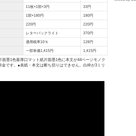
11枚×1部×3円
33円
1部×180円
180円
220円
220円
レターパックライト
370円
適用税率10％
128円
一部単価1,415円
1,415円
紙片面墨1色最厚口マット紙片面墨1色に本文が44ページモノク
料金です。●表紙・本文は断ち切りはできせん。白枠が3ミリ