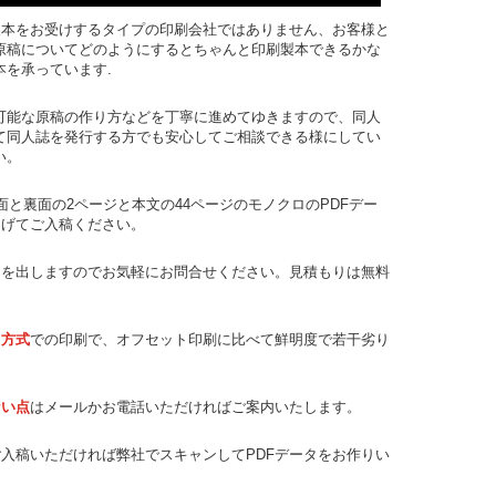
製本をお受けするタイプの印刷会社ではありません、お客様と
原稿についてどのようにするとちゃんと印刷製本できるかな
本を承っています.
可能な原稿の作り方などを丁寧に進めてゆきますので、同人
て同人誌を発行する方でも安心してご相談できる様にしてい
い。
面と裏面の2ページと本文の44ページのモノクロのPDFデー
なげてご入稿ください。
りを出しますのでお気軽にお問合せください。見積もりは無料
ト方式
での印刷で、オフセット印刷に比べて鮮明度で若干劣り
ない点
はメールかお電話いただければご案内いたします。
入稿いただければ弊社でスキャンしてPDFデータをお作りい