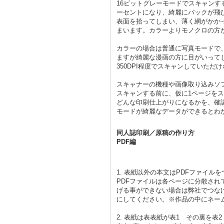
16ビットグレーモードでスキャン
ーセントになり、綺麗にバックが飛
表面を拾ってしまい、薄く網がかか
まいます。カラーよりモノクロの方
カラーの場合は普通に写真モードで
ますが綺麗な漫画の方に目がいって
350DPI程度でスキャンしていただ
スキャナーの機種や画像取り込みソ
スキャンする前に、仮に1ページを
どんな印刷仕上がりになるかを、確
モードが綺麗なデータができるとわ
同人誌印刷／原稿の作り方
PDF編
1. 表紙以外の本文はPDFファイ
PDFファイルは各ページに分散さ
げる事ができない場合は弊社でつなげ
にしてください。※作品の中にネー
2. 表紙は表表紙が表1 その裏を