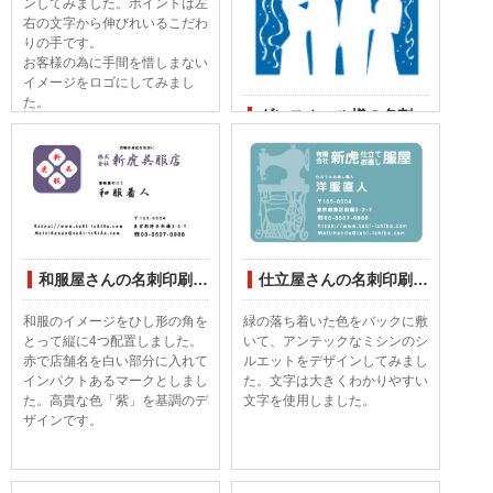
ンしてみました。ポイントは左
右の文字から伸びれいるこだわ
りの手です。
お客様の為に手間を惜しまない
イメージをロゴにしてみまし
た。
ダンスホール様の名刺印刷デザインしてみました
バンドのシルエットに白抜きの
ダンスサーをイメージしてデザ
インしてみました。ダンスホー
ルの英文を印象的な書体を使
い、情熱の赤にバックの黄色
100％の帯に上に配置しまし
た。
和服屋さんの名刺印刷デザインしてみました
仕立屋さんの名刺印刷デザインしてみました
和服のイメージをひし形の角を
緑の落ち着いた色をバックに敷
とって縦に4つ配置しました。
いて、アンテックなミシンのシ
赤で店舗名を白い部分に入れて
ルエットをデザインしてみまし
インパクトあるマークとしまし
た。文字は大きくわかりやすい
た。高貴な色「紫」を基調のデ
文字を使用しました。
ザインです。