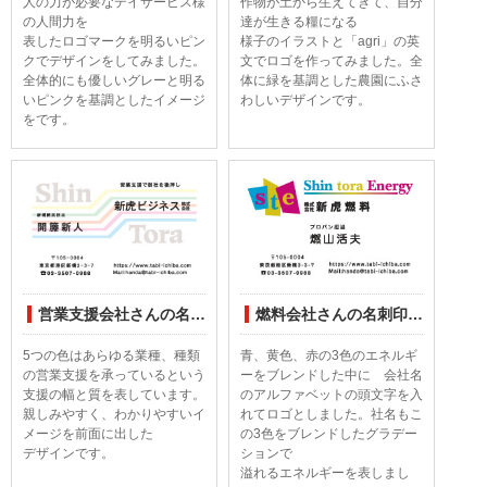
人の力が必要なデイサービス様
作物が土から生えてきて、自分
の人間力を
達が生きる糧になる
表したロゴマークを明るいピン
様子のイラストと「agri」の英
クでデザインをしてみました。
文でロゴを作ってみました。全
全体的にも優しいグレーと明る
体に緑を基調とした農園にふさ
いピンクを基調としたイメージ
わしいデザインです。
をです。
営業支援会社さんの名刺印刷デザインしてみました
燃料会社さんの名刺印刷デザインしてみました
5つの色はあらゆる業種、種類
青、黄色、赤の3色のエネルギ
の営業支援を承っているという
ーをブレンドした中に 会社名
支援の幅と質を表しています。
のアルファベットの頭文字を入
親しみやすく、わかりやすいイ
れてロゴとしました。社名もこ
メージを前面に出した
の3色をブレンドしたグラデー
デザインです。
ションで
溢れるエネルギーを表しまし