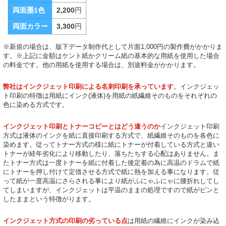
両面墨1色
2,200
円
両面カラー
3,300
円
※新規の場合は、版下データ制作代として片面1,000円の製作費がかかりま
す。※上記に金額はケント紙かクリーム紙の基本的な用紙を使用した場合
の料金です。他の用紙を使用する場合は、別途料金がかかります。
弊社はインクジェット印刷による名刺印刷を承っています
。インクジェッ
ト印刷の特徴は用紙にインク(液体)を用紙の紙繊維そのものをそれぞれの
色に染める方式です。
インクジェット印刷とトナーコピーとはどう違うのか
インクジェット印刷
方式は液体のインクを紙に直接印刷する方式で、紙繊維そのものを各色に
染めます。従ってトナー方式の様に紙にトナーが付着している方式と違い
トナーが経年劣化により移動したり、落ちたちする心配はありません。ま
たトナー方式は一度トナーを紙に付着した後定着の為に高温のドラムで紙
にトナーを押し付けて定借させる方式で紙に熱を加える事になります。従
って紙が一度高温にさらされる事により紙がふにゃふにゃに腰折れしてし
てしまいますが、インクジェットは平温のままの処理ですので紙がピンと
したままという特徴がります。
インクジェット方式の印刷の劣っている点
は用紙の繊維にインクが染み込