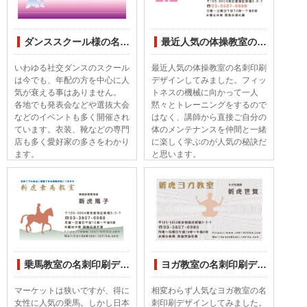
ダンススクール様の名刺印刷デザイン
最近人気の体操教室の名刺印刷デザイン
いわゆる社交ダンスのスクール
最近人気の体操教室の名刺印刷
は今でも、年配の方を中心に人
デザインしてみました。フィッ
気が衰える事はありません。
トネスの機械に向かって一人
各地でも発表会などや選抜大会
黙々とトレーニングをするので
などのイベントも多く開催され
はなく、講師から直接ご自分の
ています。衣装、靴などの専門
体のメンテナンスを仲間と一緒
店も多く愛好家の多さをわかり
に楽しく学ぶのが人気の秘訣だ
ます。
と思います。
乗馬教室の名刺印刷デザインしてみました
ヨガ教室の名刺印刷デザイン
マーケットは狭いですが、得に
相変わらず人気なヨガ教室の名
女性に人気の乗馬。しかし日本
刺印刷デザインしてみました。