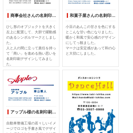
商事会社さんの名刺印刷デザインしてみました
和菓子屋さんの名刺印刷デザインしてみまた
ひし形のオブジェクトを大きく
小豆のあんこの甘さを色にする
左上に配置して、大胆で躍動感
とこんな甘い色になりました。
のあるシンボルマークとしまし
暖かく和風で安心感のデザイン
た。
にしてっ観ました。
人と人の間に立って責任を持っ
マークは安定感があって和の心
て「商い」を進める熱い思いを
と大切にしました。
名刺印刷デザインしてみまし
た。
アップル様の名刺印刷デザインしてみました
自動車整備工場の若々しいイメ
ージでロゴを手書き風でデザイ