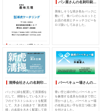
パン屋さんの名刺印刷デザインしてみました
美味しそうな焼き色をバックに
敷いて、食パンのシルエットと
お店の名前とチャッチコピーを
ロゴ扱いしてみました。
ケータリング屋さんの名刺印刷デザインしてみました
縦の名刺の上部に四角い中にケ
ータリングのイメージを配置し
ました。
料理を出張して美味しい料理提
供するという会社のスローガン
をイメージするデザインとして
みました。
清掃会社さんの名刺印刷デザインしてみました
バーベキュー場さんの名刺印刷デザインしてみました
バックに緑を配置して清潔感を
青い空と緑の中にバーベキュー
だして、掃除をしているスタッ
を象徴する道具を白抜きで空に
フのイラストシルエットを配置
浮かべました。バーベキュー場
して、大きく白抜きで「新虎清
の名前は丸い字を目立つ様に影
掃」の名前を大きく配置して存
を付けました。