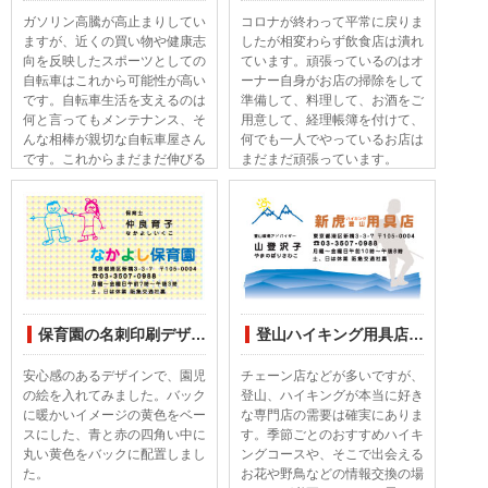
ガソリン高騰が高止まりしてい
コロナが終わって平常に戻りま
ますが、近くの買い物や健康志
したが相変わらず飲食店は潰れ
向を反映したスポーツとしての
ています。頑張っているのはオ
自転車はこれから可能性が高い
ーナー自身がお店の掃除をして
です。自転車生活を支えるのは
準備して、料理して、お酒をご
何と言ってもメンテナンス、そ
用意して、経理帳簿を付けて、
んな相棒が親切な自転車屋さん
何でも一人でやっているお店は
です。これからまだまだ伸びる
まだまだ頑張っています。
業種だと注目です。
保育園の名刺印刷デザイン
登山ハイキング用具店の名刺印刷デザインしてみました
安心感のあるデザインで、園児
チェーン店などが多いですが、
の絵を入れてみました。バック
登山、ハイキングが本当に好き
に暖かいイメージの黄色をベー
な専門店の需要は確実にありま
スにした、青と赤の四角い中に
す。季節ごとのおすすめハイキ
丸い黄色をバックに配置しまし
ングコースや、そこで出会える
た。
お花や野鳥などの情報交換の場