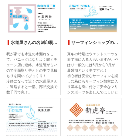
く、中で暖房や冷房を掛けると
した名刺印刷のデザインをして
すぐ壁面にカビが生えるそうで
みました。
す。
水道屋さんの名刺印刷デザインしてみました
サーフィンショップの名刺印刷デザインしてみました
我が家でも水道の水漏れをし
真冬の時期はウエットスーツを
て、パニックになりよく聞くチ
着て海に入る人もいますが、や
ェーン店に連絡。水道管が古い
はり一般的には6月から9月が
ので全面取り替えとの事で見積
最盛期という事ですね！
もりを聞いてびっくり！
初心者は安全なサーフィンを楽
冷静になって近くの水道屋さん
しむ為にもサーフィン教室に入
に連絡すると一部、部品交換で
り基本を身に付けて安全なマリ
数千円で完了。
ンスポーツを楽しんでほしいと
皆さんもそんな経験ありません
思います。
か？