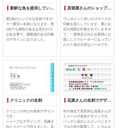
新鮮な魚を提供しているお店の名刺です
居酒屋さんのショップカード
墨1色のシンプルな名刺ですの
ワンポイント赤いロゴマークが
で一番安い名刺になります。墨
印象を深くしています。裏にお
1色でも個性のあるお店のロゴ
店の地図が印刷されていますの
がある事で、躍動感のある印象
で、一度来店されたお客様にお
のデザインになりました。
渡ししてリピーターになってい
ただく為の大切なツールです。
クリニックの名刺
花屋さんの名刺でデザイン
クリニック向けの名刺デザイン
街の身近で庶民的な花屋さんの
です。
イメージの名刺デザインです。
シャープなデザインで、洗練さ
バックに花のシルエットにカラ
れたイメージで作りました。右
フルな色を配置して、いろんな