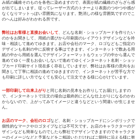
み紙の繊維そのものを各色に染めますので、表面が紙の繊維のざらざら感
が出てしまいます。従ってレーザー方式のトナーより表面のつやつや感が
なくなりマットっぽい雰囲気になります。艶消しの様な雰囲気ですのでこ
のへんは好みがわかれる所です。
弊社はお客様と直接お会いして
、どんな名刺・ショップカードを作りたい
のかをお聞きして、用紙の選びから印刷面のレイアウトデザインなどを吟
味・相談して進めてゆきます。お店や会社のマーク、ロゴなどもご指定の
デザインも名刺の中に反映する事はできます。インターネットで数ある用
紙の中から用紙を選んでデザインフォーマットもウェッブの中から選んで
進めてゆく一度もお会いしないで進めてゆくインターネット名刺・ショッ
プカード印刷サイト現在多く存在していますが、弊社はお客様の意向をお
聞きして丁寧に相談の進めてゆきますので、インターネットが苦手な方で
も印刷に詳しい方でなくても安心して注文できる様に心がけています。
一部印刷して出来上がり
と同じ名刺の見本をお作りしてお届けしますの
で、インターネットで注文の場合は最終的にどんな仕上がりになるのかわ
からないので、上がってみてイメージと違うなどという間違いが生じませ
ん。
お店のマーク、会社のロゴ
など、名刺・ショップカードにシンボリックで
個性的なマークやロゴタイプなどは不可欠です。お店のキャラクターのデ
ザインなども簡単なものでしたら弊社でデザインできますのでキャラクタ
ーのイメージなどと予算などをご相談いただければご期待に沿える様に努