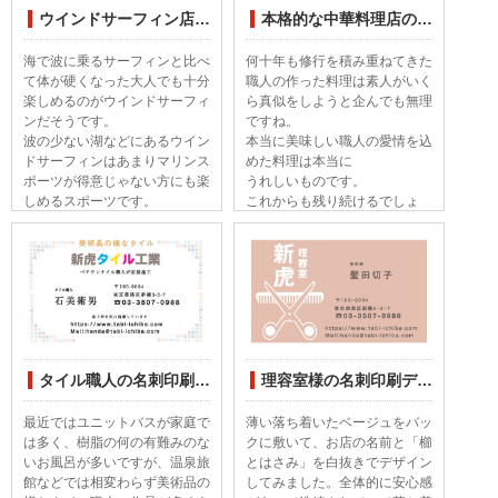
ウインドサーフィン店の名刺デザインしてみました
本格的な中華料理店のショップカードデザインしてみました
海で波に乗るサーフィンと比べ
何十年も修行を積み重ねてきた
て体が硬くなった大人でも十分
職人の作った料理は素人がいく
楽しめるのがウインドサーフィ
ら真似をしようと企んでも無理
ンだそうです。
ですね。
波の少ない湖などにあるウイン
本当に美味しい職人の愛情を込
ドサーフィンはあまりマリンス
めた料理は本当に
ポーツが得意じゃない方にも楽
うれしいものです。
しめるスポーツです。
これからも残り続けるでしょ
う！
タイル職人の名刺印刷デザインしてみました
理容室様の名刺印刷デザインしてみました
最近ではユニットバスが家庭で
薄い落ち着いたベージュをバッ
は多く、樹脂の何の有難みのな
クに敷いて、お店の名前と「櫛
いお風呂が多いですが、温泉旅
とはさみ」を白抜きでデザイン
館などでは相変わらず美術品の
してみました。全体的に安心感