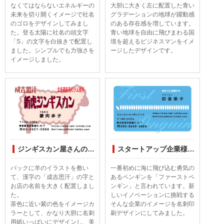
なくてはならないエネルギーの
大胆に大きく左に配置した青い
未来を切り開くイメージで社名
グラデーションの地球が躍動感
のゴロをデザインしてみまし
のある存在感を増しています。
た。登る太陽に社名の頭文字
青い地球を自由に飛びまわる国
「S」の文字を白抜きで配置し
境を超えるビジネスマンをイメ
ました。シンプルでも力強さを
ージしたデザインです。
イメージしました。
ジンギスカン屋さんの名刺印刷デザインしてみました
スタートアップ企業様の名刺印刷デザインしてみました
バックに羊のイラストを敷い
一番初めに海に飛び込む勇気の
て、漢字の「成吉思汗」の字と
あるペンギンを「ファーストペ
お店の名前を大きく配置しまし
ンギン」と言われています。新
た。
しいイノベーションに挑戦する
茶色に近い紫の色をイメージカ
そんな企業のイメージを名刺印
ラーとして、かなり大胆に名刺
刷デザインにしてみました。
用紙いっぱいにデザインし、美