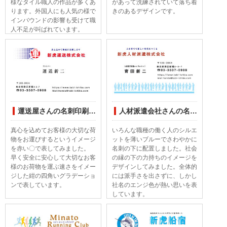
様なタイル職人の作品が多くあ
があって洗練されていて落ち着
ります。外国人にも人気の様で
きのあるデザインです。
インバウンドの影響も受けて職
人不足が叫ばれています。
運送屋さんの名刺印刷デザインしてみました。
人材派遣会社さんの名刺印刷デザインしてみました
真心を込めてお客様の大切な荷
いろんな職種の働く人のシルエ
物をお運びするというイメージ
ットを薄いブルーでさわやかに
を赤い〇で表してみました。
名刺の下に配置しました。社会
早く安全に安心して大切なお客
の縁の下の力持ちのイメージを
様のお荷物を運ぶ速さをイメー
デザインしてみました。全体的
ジした紺の四角いグラデーショ
には派手さを出さずに、しかし
ンで表しています。
社名のエンジ色が熱い思いを表
しています。