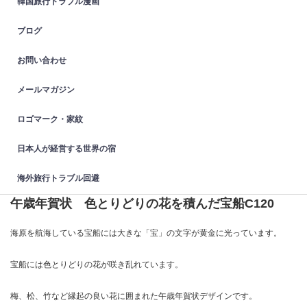
韓国旅行トラブル漫画
ブログ
お問い合わせ
メールマガジン
ロゴマーク・家紋
日本人が経営する世界の宿
海外旅行トラブル回避
午歳年賀状 色とりどりの花を積んだ宝船C120
海原を航海している宝船には大きな「宝」の文字が黄金に光っています。
宝船には色とりどりの花が咲き乱れています。
梅、松、竹など縁起の良い花に囲まれた午歳年賀状デザインです。